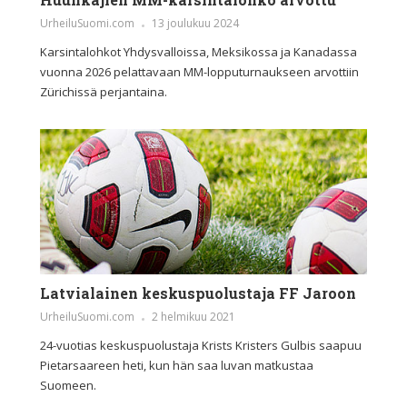
UrheiluSuomi.com
13 joulukuu 2024
Karsintalohkot Yhdysvalloissa, Meksikossa ja Kanadassa
vuonna 2026 pelattavaan MM-lopputurnaukseen arvottiin
Zürichissä perjantaina.
Latvialainen keskuspuolustaja FF Jaroon
UrheiluSuomi.com
2 helmikuu 2021
24-vuotias keskuspuolustaja Krists Kristers Gulbis saapuu
Pietarsaareen heti, kun hän saa luvan matkustaa
Suomeen.