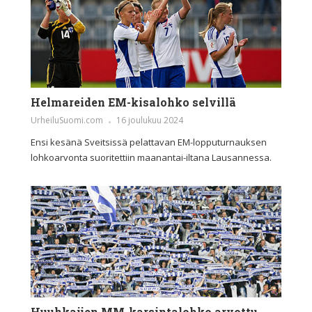
Helmareiden EM-kisalohko selvillä
UrheiluSuomi.com
16 joulukuu 2024
Ensi kesänä Sveitsissä pelattavan EM-lopputurnauksen
lohkoarvonta suoritettiin maanantai-iltana Lausannessa.
Huuhkajien MM-karsintalohko arvottu