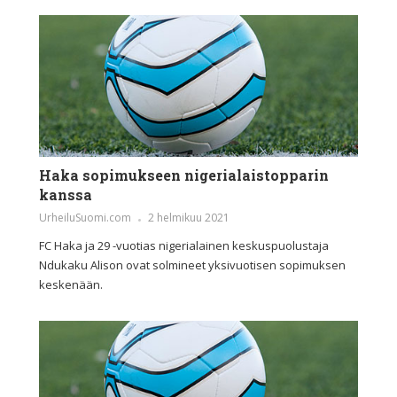
Haka sopimukseen nigerialaistopparin
kanssa
UrheiluSuomi.com
2 helmikuu 2021
FC Haka ja 29 -vuotias nigerialainen keskuspuolustaja
Ndukaku Alison ovat solmineet yksivuotisen sopimuksen
keskenään.