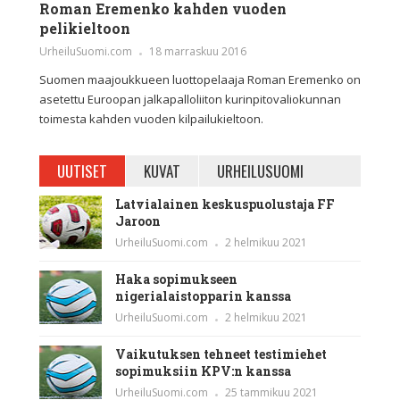
Roman Eremenko kahden vuoden
pelikieltoon
UrheiluSuomi.com
18 marraskuu 2016
Suomen maajoukkueen luottopelaaja Roman Eremenko on
asetettu Euroopan jalkapalloliiton kurinpitovaliokunnan
toimesta kahden vuoden kilpailukieltoon.
UUTISET
KUVAT
URHEILUSUOMI
Latvialainen keskuspuolustaja FF
Jaroon
UrheiluSuomi.com
2 helmikuu 2021
Haka sopimukseen
nigerialaistopparin kanssa
UrheiluSuomi.com
2 helmikuu 2021
Vaikutuksen tehneet testimiehet
sopimuksiin KPV:n kanssa
UrheiluSuomi.com
25 tammikuu 2021