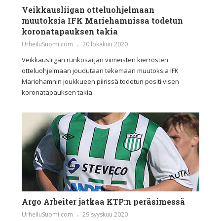
Veikkausliigan otteluohjelmaan
muutoksia IFK Mariehamnissa todetun
koronatapauksen takia
UrheiluSuomi.com
20 lokakuu 2020
Veikkausliigan runkosarjan viimeisten kierrosten
otteluohjelmaan joudutaan tekemään muutoksia IFK
Mariehamnin joukkueen piirissä todetun positiivisen
koronatapauksen takia.
Argo Arbeiter jatkaa KTP:n peräsimessä
UrheiluSuomi.com
29 syyskuu 2020