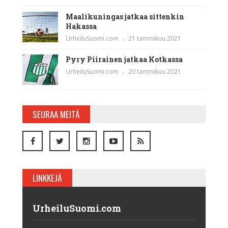
Maalikuningas jatkaa sittenkin
Hakassa
UrheiluSuomi.com
21 tammikuu 2021
Pyry Piirainen jatkaa Kotkassa
UrheiluSuomi.com
20 tammikuu 2021
SEURAA MEITÄ
LINKKEJÄ
UrheiluSuomi.com