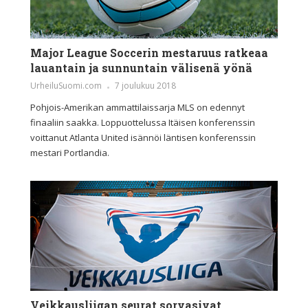
Major League Soccerin mestaruus ratkeaa
lauantain ja sunnuntain välisenä yönä
UrheiluSuomi.com
7 joulukuu 2018
Pohjois-Amerikan ammattilaissarja MLS on edennyt
finaaliin saakka. Loppuottelussa Itäisen konferenssin
voittanut Atlanta United isännöi läntisen konferenssin
mestari Portlandia.
Veikkausliigan seurat sorvasivat