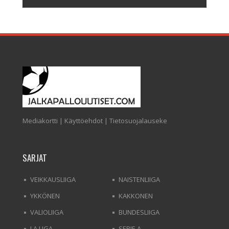
Mediakortti
|
Käyttöehdot
|
Tietosuojalauseke
SARJAT
VEIKKAUSLIIGA
NAISTENLIIGA
YKKÖNEN
KAKKONEN
VALIOLIIGA
BUNDESLIIGA
LA LIGA
SERIE A