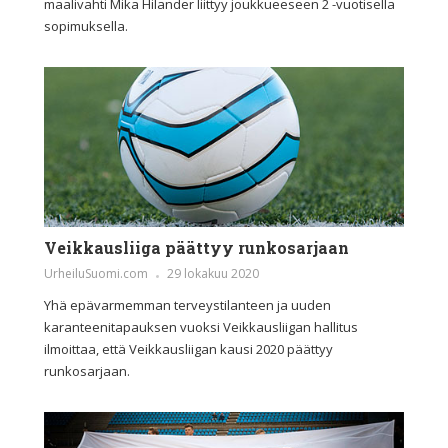
maalivahti Mika Hilander liittyy joukkueeseen 2 -vuotisella
sopimuksella.
Veikkausliiga päättyy runkosarjaan
UrheiluSuomi.com
29 lokakuu 2020
Yhä epävarmemman terveystilanteen ja uuden
karanteenitapauksen vuoksi Veikkausliigan hallitus
ilmoittaa, että Veikkausliigan kausi 2020 päättyy
runkosarjaan.