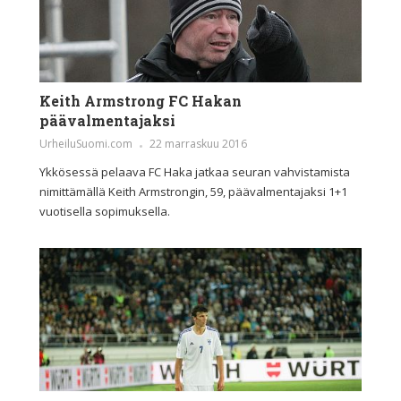
Keith Armstrong FC Hakan
päävalmentajaksi
UrheiluSuomi.com
22 marraskuu 2016
Ykkösessä pelaava FC Haka jatkaa seuran vahvistamista
nimittämällä Keith Armstrongin, 59, päävalmentajaksi 1+1
vuotisella sopimuksella.