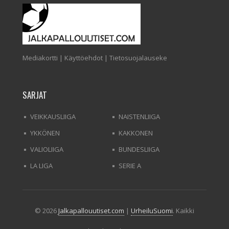
Mediakortti
|
Käyttöehdot
|
Tietosuojalauseke
SARJAT
VEIKKAUSLIIGA
NAISTENLIIGA
YKKÖNEN
KAKKONEN
VALIOLIIGA
BUNDESLIIGA
LA LIGA
SERIE A
© 2026
Jalkapallouutiset.com
|
UrheiluSuomi
. Kaikki