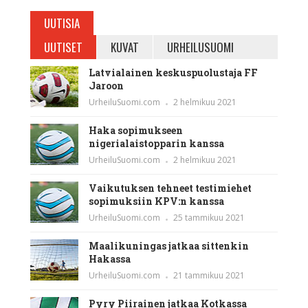
UUTISIA
UUTISET
KUVAT
URHEILUSUOMI
Latvialainen keskuspuolustaja FF
Jaroon
UrheiluSuomi.com
2 helmikuu 2021
Haka sopimukseen
nigerialaistopparin kanssa
UrheiluSuomi.com
2 helmikuu 2021
Vaikutuksen tehneet testimiehet
sopimuksiin KPV:n kanssa
UrheiluSuomi.com
25 tammikuu 2021
Maalikuningas jatkaa sittenkin
Hakassa
UrheiluSuomi.com
21 tammikuu 2021
Pyry Piirainen jatkaa Kotkassa