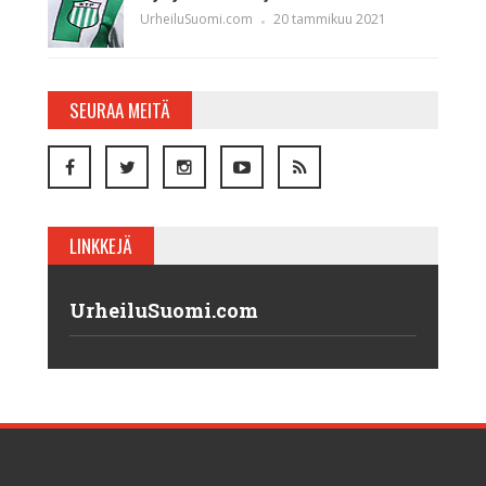
UrheiluSuomi.com
20 tammikuu 2021
SEURAA MEITÄ
LINKKEJÄ
UrheiluSuomi.com