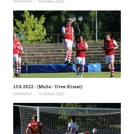
UrheiluPori
20 elokuu 2022
13.8.2022 - (MuSa - Ilves-Kissat)
UrheiluPori
13 elokuu 2022