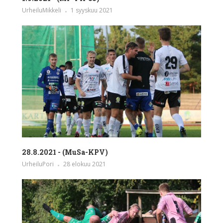
UrheiluMikkeli
1 syyskuu 2021
28.8.2021 - (MuSa-KPV)
UrheiluPori
28 elokuu 2021