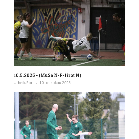
10.5.2025 - (MuSa N-P-Iirot N)
UrheiluPori
10 toukokuu 2025