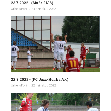
23.7.2022 - (MuSa-HJS)
UrheiluPori
23 heinäkuu 2022
22.7.2022 - (FC Jazz-Honka Ak)
UrheiluPori
22 heinäkuu 2022