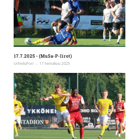
17.7.2025 - (MuSa-P-Iirot)
UrheiluPori
17 heinäkuu 2025