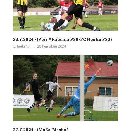
28.7.2024 - (Pori Akatemia P20-FC Honka P20)
UrheiluPori
28 heinäkuu 2024
27.7.2024 - (MuSa-Masku)