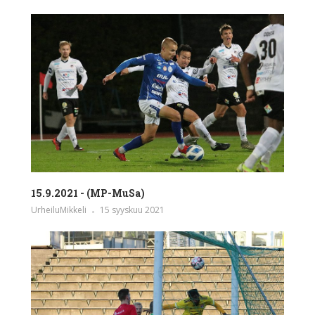
15.9.2021 - (MP-MuSa)
UrheiluMikkeli
15 syyskuu 2021