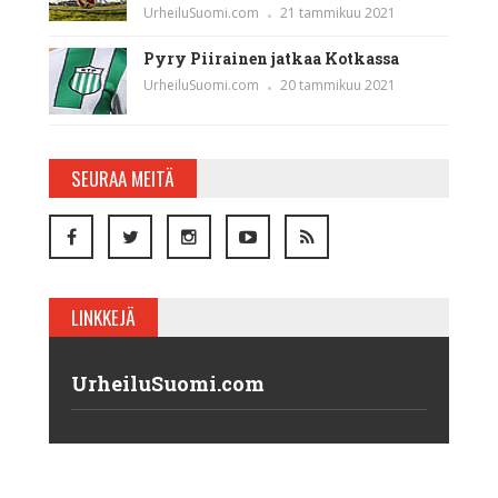
UrheiluSuomi.com
21 tammikuu 2021
Pyry Piirainen jatkaa Kotkassa
UrheiluSuomi.com
20 tammikuu 2021
SEURAA MEITÄ
LINKKEJÄ
UrheiluSuomi.com