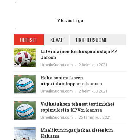
Ykkösliiga
UUTISET
KUVAT
URHEILUSUOMI
Latvialainen keskuspuolustaja FF
Jaroon
UrheiluSuomi.com
2 helmikuu 2021
Haka sopimukseen
nigerialaistopparin kanssa
UrheiluSuomi.com
2 helmikuu 2021
Vaikutuksen tehneet testimiehet
sopimuksiin KPV:n kanssa
UrheiluSuomi.com
25 tammikuu 2021
Maalikuningas jatkaa sittenkin
Hakassa