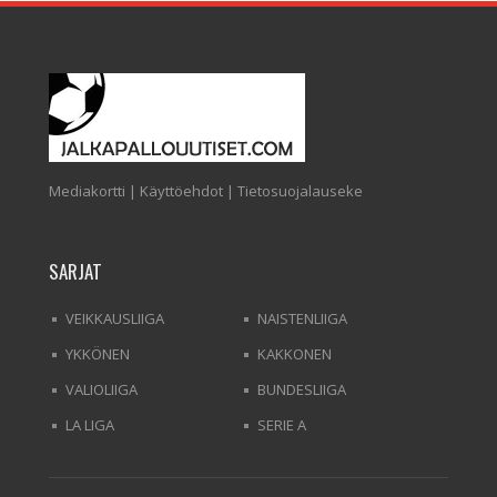
Mediakortti
|
Käyttöehdot
|
Tietosuojalauseke
SARJAT
VEIKKAUSLIIGA
NAISTENLIIGA
YKKÖNEN
KAKKONEN
VALIOLIIGA
BUNDESLIIGA
LA LIGA
SERIE A